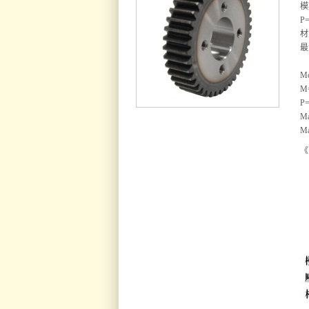
模
P=
材
最
Mo
M
P=
Ma
Ma
《