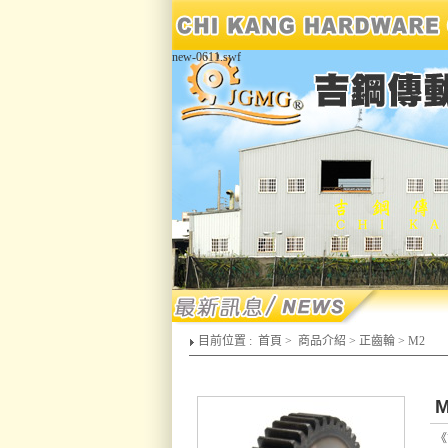
new-0611.swf
目前位置 :
首頁
>
商品介紹
>
正齒輪
>
M2