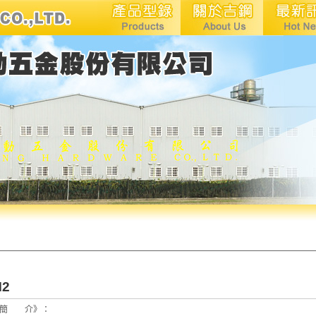
M2
《簡 介》：