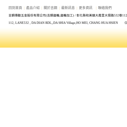
回到首頁
|
產品介紹
|
關於吉鋼
|
最新訊息
|
更多資訊
|
聯絡我們
吉鋼傳動五金股份有限公司(吉鋼齒輪,齒輪加工) /
彰化縣和美鎮大霞里大佃路532巷11
112, LANE532
, DA DIAN RDL,,DA SHIA Village,HO MEI, CHANG HUA HS